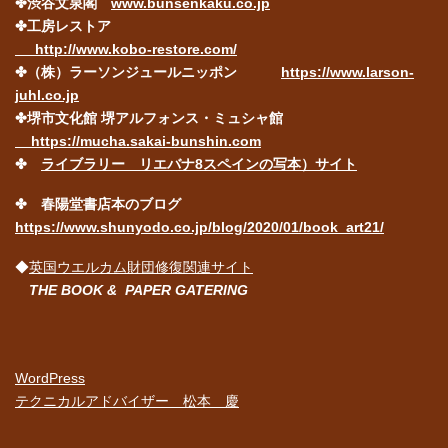
✤渋谷文泉閣
www.bunsenkaku.co.jp
✤工房レストア
http://www.kobo-restore.com/
✤（株）ラーソンジュールニッポン
https://www.larson-
juhl.co.jp
✤堺市文化館 堺アルフォンス・ミュシャ館
https://mucha.sakai-bunshin.com
✤
ライブラリー リエバナ8スペインの写本）サイト
✤ 春陽堂書店本のブログ
https://www.shunyodo.co.jp/blog/2020/01/book_art21/
◆
英国ウエルカム財団修復関連サイト
THE BOOK & PAPER GATERING
WordPress
テクニカルアドバイザー 松本 慶