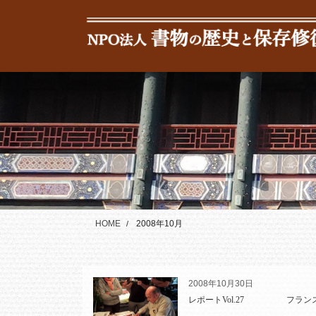
コ
ナ
ン
ビ
テ
ゲ
ン
ー
ツ
シ
に
ョ
移
ン
動
に
移
動
HOME
2008年10月
2008年10月30日
レポートVol.27 フランス