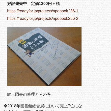
好評発売中 定価1300円＋税
https://readyfor.jp/projects/npobook236-1
https://readyfor.jp/projects/npobook236-2
続・図書の修理とらの巻
❖2018年図書館総合展において売上7位にな