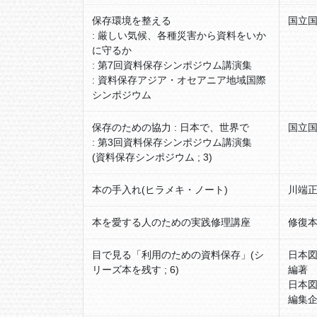
保存環境を整える
国立国
: 厳しい気候、各種災害から資料をいか
に守るか
: 第7回資料保存シンポジウム講演集
: 資料保存アジア・オセアニア地域国際
シンポジウム
保存のための協力 : 日本で、世界で
国立国
: 第3回資料保存シンポジウム講演集
(資料保存シンポジウム ; 3)
本の手入れ(ヒラメキ・ノート)
川端正
本を愛する人のための実践修理講座
修復本
目で見る「利用のための資料保存」(シ
日本
リーズ本を残す ; 6)
編著
日本
編集企