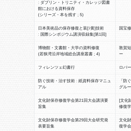
: ダブリン・トリニティ・カレッジ図書
館における資料保存
(シリーズ・本を残す ; 5)
日本美術品の保存修復と装[ｼ黄]技術
国宝修
: 国際シンポジウム講演収録集[第1回]
博物館・文書館・大学の資料修復
敦賀短
(若狭湾沿岸地域総合講座叢書 ; 4)
ー
フィレンツェ幻書行
ロバー
防ぐ技術・治す技術 : 紙資料保存マニュ
「防ぐ
アル
グルー
文化財保存修復学会第21回大会講演要
[文化
旨集
修復学
文化財保存修復学会第29回大会研究発
文化財
表要旨集
復学会