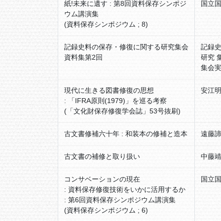
紙!未来に遺す : 第8回資料保存シンポジ
国立国
ウム講演集
(資料保存シンポジウム ; 8)
記録史料の保存・修復に関する研究集会
記録
資料集第2回
研究 
集会
現代に生きる図書修復の思想
安江明
: 「IFRA原則(1979)」を巡る考察
(「文化財保存修復学会誌」53号抜刷)
古文書修補六十年 : 和装本の修補と造本
遠藤諦
古文書の補修と取り扱い
中藤靖
コンサベーションの現在
国立国
: 資料保存修復技術をいかに活用するか
: 第6回資料保存シンポジウム講演集
(資料保存シンポジウム ; 6)