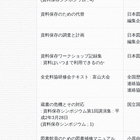
資料保存のための代替
日本
編集企
資料保存の調査と計画
日本
編集企
資料保存ワークショップ記録集
日本図
: 資料はいつまで利用できるのか
全史料協研修会テキスト : 富山大会
全国
連絡協
連絡協
蔵書の危機とその対応
国立国
: 資料保存シンポジウム第1回講演集 : 平
成2年3月28日
(資料保存シンポジウム ; 1)
図書館員のための図書補修マニュアル
小原由