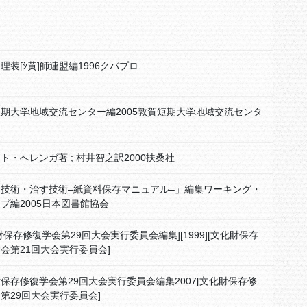
理装[ｼ黄]師連盟編1996クバプロ
期大学地域交流センター編2005敦賀短期大学地域交流センタ
ト・へレンガ著 ; 村井智之訳2000扶桑社
技術・治す技術–紙資料保存マニュアル–」編集ワーキング・
プ編2005日本図書館協会
財保存修復学会第29回大会実行委員会編集][1999][文化財保存
会第21回大会実行委員会]
保存修復学会第29回大会実行委員会編集2007[文化財保存修
第29回大会実行委員会]