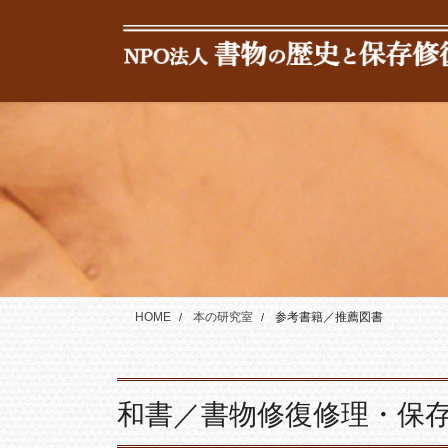
コ
ナ
ン
ビ
テ
ゲ
ン
ー
ツ
シ
に
ョ
移
ン
動
に
移
動
HOME
本の研究室
参考書籍／推薦図書
和書／書物修復修理・保