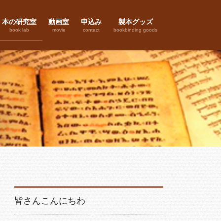
本の研究室
動画室
申込み
製本グッズ
book lab
movie
contact
bookbinding goods
皆さんこんにちわ