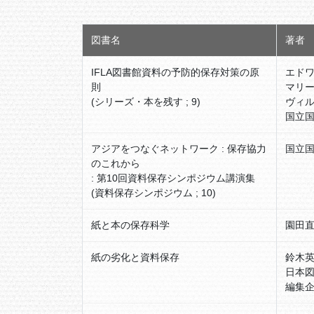
図書名
著者
IFLA図書館資料の予防的保存対策の原
エドワ
則
マリー
(シリーズ・本を残す ; 9)
ヴィ
国立国
アジアをつなぐネットワーク : 保存協力
国立国
のこれから
: 第10回資料保存シンポジウム講演集
(資料保存シンポジウム ; 10)
紙と本の保存科学
園田直
紙の劣化と資料保存
鈴木
日本
編集企