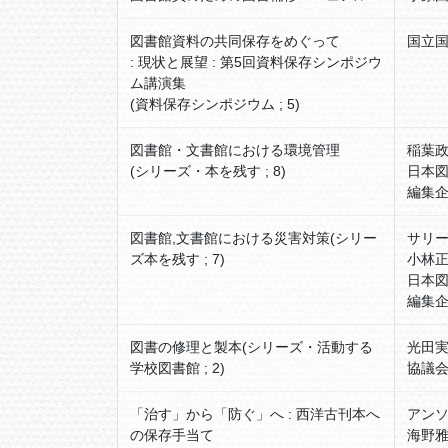
図書館資料の共同保存をめぐって
国立国
: 現状と展望 : 第5回資料保存シンポジウ
ム講演集
(資料保存シンポジウム ; 5)
図書館・文書館における環境管理
稲葉
(シリーズ・本を残す ; 8)
日本
編集企
図書館,文書館における災害対策(シリー
サリ
ズ本を残す ; 7)
小林正
日本
編集企
図書の修理と製本(シリーズ・活動する
光田実
学校図書館 ; 2)
協議
「治す」から「防ぐ」へ : 西洋古刊本へ
アンソ
の保存手当て
海野雅