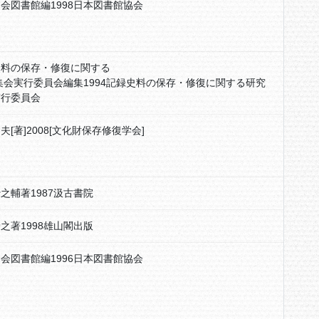
会図書館編1998日本図書館協会
史料の保存・修復に関する
集会実行委員会編集1994記録史料の保存・修復に関する研究
実行委員会
夫[著]2008[文化財保存修復学会]
之輔著1987汲古書院
之著1998雄山閣出版
会図書館編1996日本図書館協会