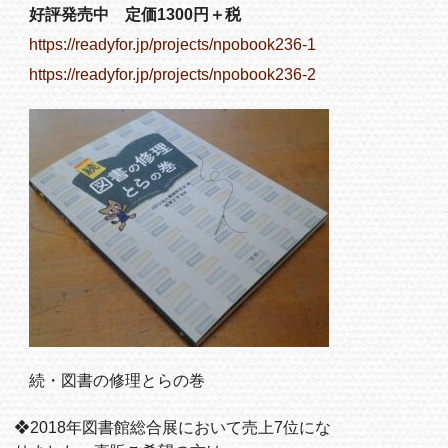
好評発売中 定価1300円＋税
https://readyfor.jp/projects/npobook236-1
https://readyfor.jp/projects/npobook236-2
続・図書の修理とらの巻
❖2018年図書館総合展において売上7位にな