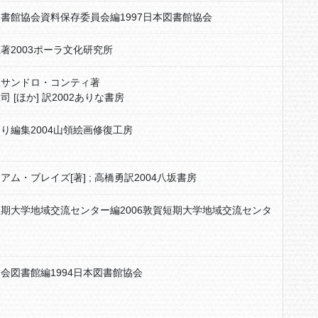
書館協会資料保存委員会編1997日本図書館協会
著2003ポーラ文化研究所
ッサンドロ・コンティ著
司 [ほか] 訳2002ありな書房
り編集2004山領絵画修復工房
アム・ブレイズ[著] ; 高橋勇訳2004八坂書房
期大学地域交流センター編2006敦賀短期大学地域交流センタ
会図書館編1994日本図書館協会