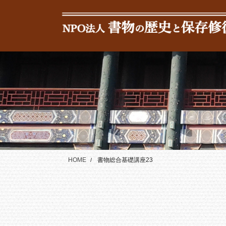
コ
ナ
ン
ビ
テ
ゲ
ン
ー
ツ
シ
に
ョ
移
ン
動
に
移
動
HOME
書物総合基礎講座23