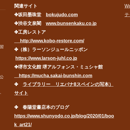
関連サイト
Wo
✤坂田墨珠堂
bokujudo.com
テ
✤渋谷文泉閣
www.bunsenkaku.co.jp
✤工房レストア
http://www.kobo-restore.com/
習
✤（株）ラーソンジュールニッポン
https://www.larson-juhl.co.jp
✤堺市文化館 堺アルフォンス・ミュシャ館
https://mucha.sakai-bunshin.com
公
✤
ライブラリー リエバナ8スペインの写本）
、
サイト
✤ 春陽堂書店本のブログ
https://www.shunyodo.co.jp/blog/2020/01/boo
k_art21/