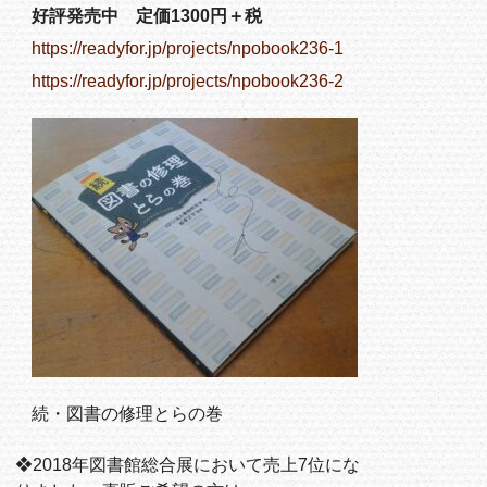
好評発売中 定価1300円＋税
https://readyfor.jp/projects/npobook236-1
https://readyfor.jp/projects/npobook236-2
続・図書の修理とらの巻
❖2018年図書館総合展において売上7位にな